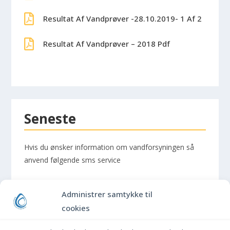
Resultat Af Vandprøver -28.10.2019- 1 Af 2
Resultat Af Vandprøver – 2018 Pdf
Seneste
Hvis du ønsker information om vandforsyningen så
anvend følgende sms service
til- og afmelding foregår ved at gå ind på
Administrer samtykke til
http://morsoeforsyning.dk/øens-vandvaerker
gå ned
cookies
på til -og afmelding sms service til- og afmelding