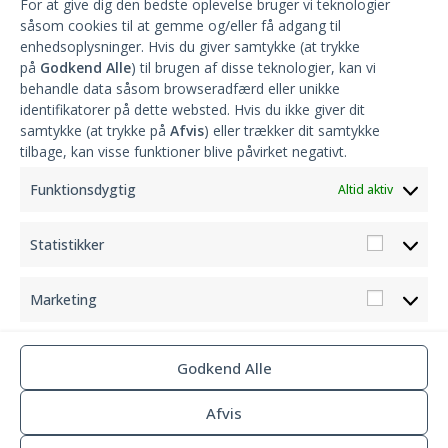
foregår ved at gå ind på
http://morsoeforsyning.dk/
For at give dig den bedste oplevelse bruger vi teknologier
såsom cookies til at gemme og/eller få adgang til
øens-vandvaerker
enhedsoplysninger. Hvis du giver samtykke (at trykke
på
Godkend Alle
) til brugen af disse teknologier, kan vi
behandle data såsom browseradfærd eller unikke
Generalforsamling den 20/02-2026 kl. 18.30
på
identifikatorer på dette websted. Hvis du ikke giver dit
Ørndrupvej 53 (Karby Skytteforening) Dagsorden iflg.
samtykke (at trykke på
Afvis
) eller trækker dit samtykke
vedtægterne. mvh Bestyrelsen
tilbage, kan visse funktioner blive påvirket negativt.
Funktionsdygtig
Altid aktiv
Karby Vandværk har fået opsat et solcelleanlæg, vi
forventer en halvering af udgifterne til EL.
Statistikker
Marketing
Godkend Alle
Copyright © karbyvandforsyning.dk – 2026
Privatlivspolitik
Afvis
Cookiepolitik