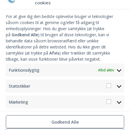
Hvis du ønsker information om vandforsyningen så anvend
cookies
følgende sms service
For at give dig den bedste oplevelse bruger vi teknologier
såsom cookies til at gemme og/eller få adgang til
til- og afmelding foregår ved at gå ind på
enhedsoplysninger. Hvis du giver samtykke (at trykke
http://morsoeforsyning.dk/øens-vandvaerker
gå ned på til -og
på
Godkend Alle
) til brugen af disse teknologier, kan vi
afmelding sms service til- og afmelding foregår ved at gå ind på
behandle data såsom browseradfærd eller unikke
http://morsoeforsyning.dk/øens-vandvaerker
identifikatorer på dette websted. Hvis du ikke giver dit
samtykke (at trykke på
Afvis
) eller trækker dit samtykke
tilbage, kan visse funktioner blive påvirket negativt.
Generalforsamling den 20/02-2026 kl. 18.30
på Ørndrupvej 53
Funktionsdygtig
(Karby Skytteforening) Dagsorden iflg. vedtægterne. mvh
Altid aktiv
Bestyrelsen
Statistikker
Karby Vandværk har fået opsat et solcelleanlæg, vi forventer en
halvering af udgifterne til EL.
Marketing
Godkend Alle
Copyright © karbyvandforsyning.dk – 2026
Privatlivspolitik